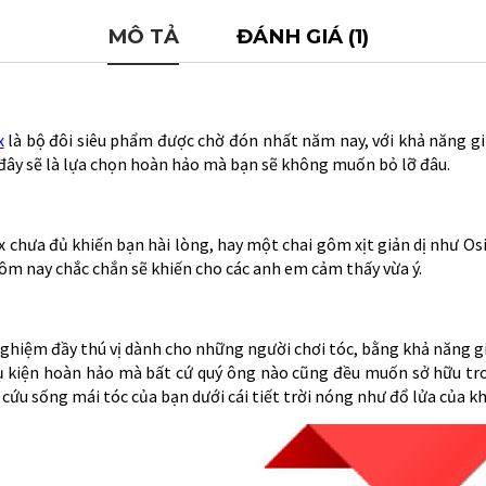
MÔ TẢ
ĐÁNH GIÁ (1)
x
là bộ đôi siêu phẩm được chờ đón nhất năm nay, với khả năng g
đây sẽ là lựa chọn hoàn hảo mà bạn sẽ không muốn bỏ lỡ đâu.
 chưa đủ khiến bạn hài lòng, hay một chai gôm xịt giản dị như Os
m nay chắc chắn sẽ khiến cho các anh em cảm thấy vừa ý.
nghiệm đầy thú vị dành cho những người chơi tóc, bằng khả năng gi
phụ kiện hoàn hảo mà bất cứ quý ông nào cũng đều muốn sở hữu tr
úp cứu sống mái tóc của bạn dưới cái tiết trời nóng như đổ lửa của 