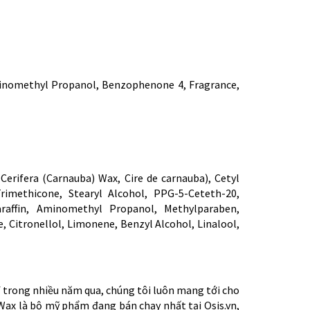
minomethyl Propanol, Benzophenone 4, Fragrance,
Cerifera (Carnauba) Wax, Cire de carnauba), Cetyl
Trimethicone, Stearyl Alcohol, PPG-5-Ceteth-20,
Paraffin, Aminomethyl Propanol, Methylparaben,
 Citronellol, Limonene, Benzyl Alcohol, Linalool,
pf trong nhiều năm qua, chúng tôi luôn mang tới cho
ax là bộ mỹ phẩm đang bán chạy nhất tại Osis.vn,