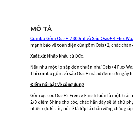
MÔ TẢ
Combo Gôm Osis+ 2 300ml và Sáp Osis+ 4 Flex Wa
mạnh bảo vệ toàn diện của gôm Osis+2, chắc chắn 
Xuất xứ:
Nhập khẩu từ Đức.
Nếu như một lọ sáp đơn thuần như Osis+4 Flex Wax
Thì combo gôm và sáp Osis+ mà ad đem tới ngày hô
Điểm nổi bật về công dụng
Gôm xịt tóc Osis+2 Freeze Finish luôn là một trải 
2/3 điểm Shine cho tóc, chắc hẳn đây sẽ là thứ 
nhiệt cực kì tốt, nó sẽ là lớp lá chắn vững chắc gi