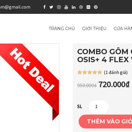
nam@gmail.com
TRANG CHỦ
GIỚI THIỆU
CỬA HÀ
COMBO GÔM O
OSIS+ 4 FLE
(
1
đánh giá)
5.00
1
trên 5
720.000
₫
dựa trên
950.000
₫
đánh giá
Số
SL
lượng
THÊM VÀO GI