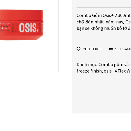
Combo Gôm Osis+ 2 300ml v
chờ đón nhất năm nay, Osi
bạn sẽ không muốn bỏ lỡ đ
YÊU THÍCH
SO SÁN
Danh mục:
Combo gôm và s
freeze finish
,
osis+4 Flex W