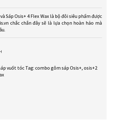
à Sáp Osis+ 4 Flex Wax là bộ đôi siêu phẩm được
s.vn chắc chắn đây sẽ là lựa chọn hoàn hảo mà
âu.
H
áp vuốt tóc
Tag:
combo gôm sáp Osis+
,
osis+2
ax