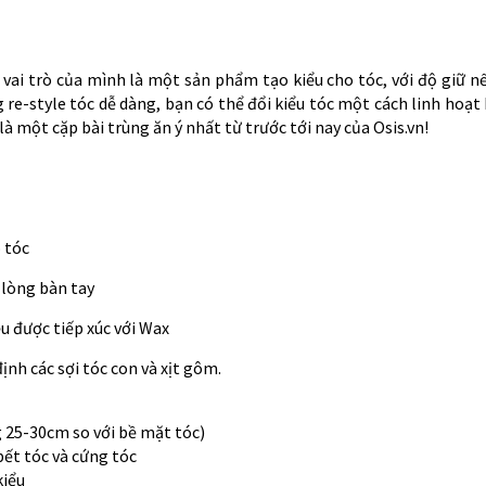
t vai trò của mình là một sản phẩm tạo kiểu cho tóc, với độ giữ
re-style tóc dễ dàng, bạn có thể đổi kiểu tóc một cách linh hoạt
à một cặp bài trùng ăn ý nhất từ trước tới nay của Osis.vn!
 tóc
a lòng bàn tay
u được tiếp xúc với Wax
định các sợi tóc con và xịt gôm.
 25-30cm so với bề mặt tóc)
bết tóc và cứng tóc
kiểu