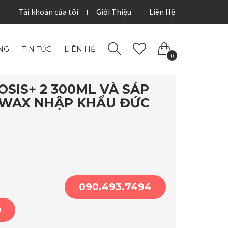
Tài khoản của tôi
Giới Thiệu
Liên Hệ
NG
TIN TỨC
LIÊN HỆ
0
SIS+ 2 300ML VÀ SÁP
X WAX NHẬP KHẨU ĐỨC
090.493.7494
Ỏ