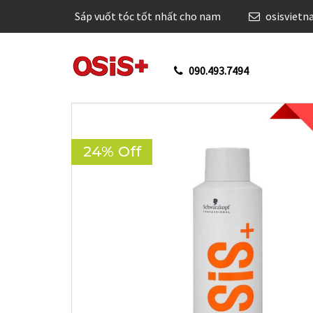
Sáp vuốt tóc tốt nhất cho nam
osisviet
090.493.7494
24% Off