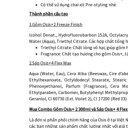
Có thể sử dụng chai xịt Pre-styling nhé.
Thành phần cấu tạo
1.Gôm Osis+2 Freeze Finish
lcohol Denat., Hydrofluorobarbon 152A, Octylac
Water (Aqua), Triethyl Citrate. Các hợp chất tổng 
Triethyl Citrate: Chất lỏng vô hại, giúp gôm
Fragrance: Chất tạo hương cho gôm Osis+, tă
2.Sáp Osis+4 Flex Wax
Aqua (Water, Eau), Cera Alba (Beeswax, Cire d’ab
Ethylhexanoate, Octyldodecyl Stearate, Stearic
Phenoxyethanol, Parfum (Fragrance), Cera Micr
Ethylparaben, Carbomer, Butylphenyl Methylpropio
Geraniol, CI 60730 (Ext. Violet 2), CI 17200 (Red 33).
Mua Combo Gôm Osis+ 2 300ml và Sáp Osis+ 4 Flex W
Là đơn vị phân phối chính hãng của Osis ở tại Việt
các bạn những sản phẩm chất lượng nhất với giá 