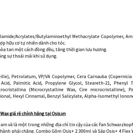
rylamide/Acrylates/Butylaminoethyl Methacrylate Copolymer, A
hợp hữu cơ tự nhiên dành cho tóc.
 hòa tan một cách đồng đều, tăng thời gian lưu hương.
ng sự thoải mái khi sử dụng.
eille), Petrolatum, VP/VA Copolymer, Cera Carnauba (Copernicia 
 Acid, Palmitic Acid, Propylene Glycol, Steareth-21, Phenyl 
ocristallina (Microcrystalline Wax, Cire microcristalline), 
nal, Hexyl Cinnamal, Benzyl Salicylate, Alpha-Isomethyl Ionone,
ax giá rẻ chính hãng tại Osis.vn
 Nam và là một trong những địa chỉ tin cậy của các Fan Schwarzko
thành phải chăng. Combo Gôm Osis+ 2 300ml và Sáp Osis+ 4 Flex W