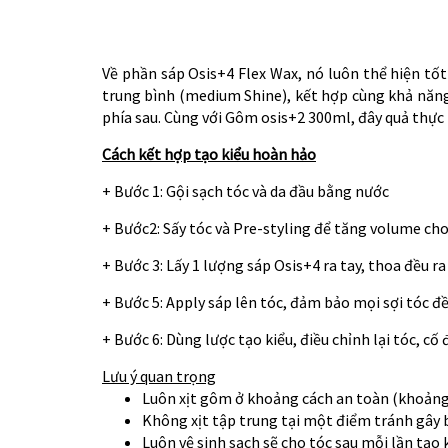
Về phần sáp Osis+4 Flex Wax, nó luôn thể hiện tố
trung bình (medium Shine), kết hợp cùng khả năng 
phía sau. Cùng với Gôm osis+2 300ml, đây quả thực l
Cách kết hợp tạo kiểu hoàn hảo
+ Bước 1: Gội sạch tóc và da đầu bằng nước
+ Bước2: Sấy tóc và Pre-styling để tăng volume cho
+ Bước 3: Lấy 1 lượng sáp Osis+4 ra tay, thoa đều r
+ Bước 5: Apply sáp lên tóc, đảm bảo mọi sợi tóc đề
+ Bước 6: Dùng lược tạo kiểu, điều chỉnh lại tóc, cố 
Lưu ý quan trọng
Luôn xịt gôm ở khoảng cách an toàn (khoảng
Không xịt tập trung tại một điểm tránh gây 
Luôn vệ sinh sạch sẽ cho tóc sau mỗi lần tạo 