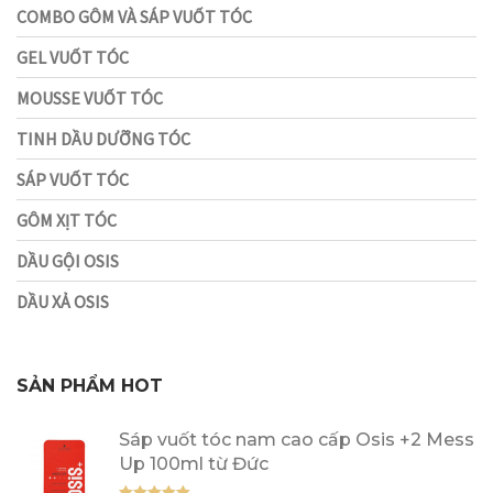
COMBO GÔM VÀ SÁP VUỐT TÓC
GEL VUỐT TÓC
MOUSSE VUỐT TÓC
TINH DẦU DƯỠNG TÓC
SÁP VUỐT TÓC
GÔM XỊT TÓC
DẦU GỘI OSIS
DẦU XẢ OSIS
SẢN PHẨM HOT
Sáp vuốt tóc nam cao cấp Osis +2 Mess
Up 100ml từ Đức