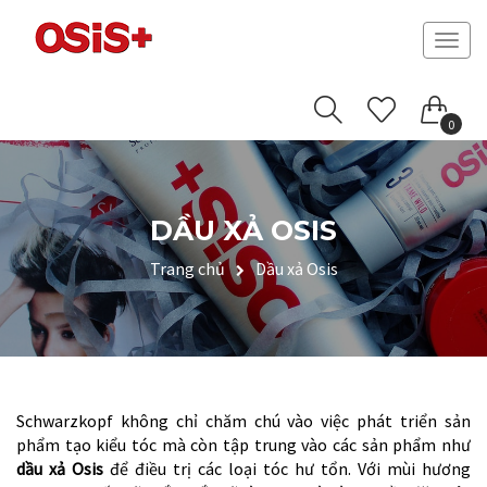
Togg
navig
0
DẦU XẢ OSIS
Trang chủ
Dầu xả Osis
Schwarzkopf không chỉ chăm chú vào việc phát triển sản
phẩm tạo kiểu tóc mà còn tập trung vào các sản phẩm như
dầu xả Osis
để điều trị các loại tóc hư tổn. Với mùi hương