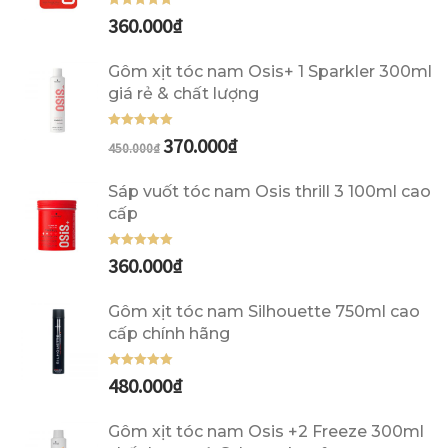
360.000
₫
Được xếp
hạng
5.00
5
sao
Gôm xịt tóc nam Osis+ 1 Sparkler 300ml
giá rẻ & chất lượng
370.000
₫
Được xếp
450.000
₫
hạng
5.00
5
sao
Sáp vuốt tóc nam Osis thrill 3 100ml cao
cấp
360.000
₫
Được xếp
hạng
5.00
5
sao
Gôm xịt tóc nam Silhouette 750ml cao
cấp chính hãng
480.000
₫
Được xếp
hạng
5.00
5
sao
Gôm xịt tóc nam Osis +2 Freeze 300ml