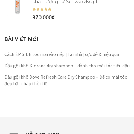
chất lượng từ Schwarzkopf
370.000
₫
Được xếp
hạng
5.00
5
sao
BÀI VIẾT MỚI
Cách ÉP SIDE tóc mai vào nếp [Tại nhà] cực dễ & hiệu quả
Dầu gội khô Klorane dry shampoo – dành cho mái tóc siêu dầu
Dầu gội khô Dove Refresh Care Dry Shampoo – Để có mái tóc
đẹp bất chấp thời tiết