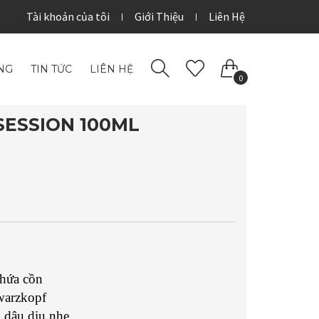
Tài khoản của tôi
Giới Thiệu
Liên Hệ
NG
TIN TỨC
LIÊN HỆ
0
SESSION 100ML
hứa cồn
warzkopf
dâu dịu nhẹ