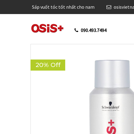
Sáp vuốt tóc tốt nhất cho nam
osisviet
090.493.7494
20% Off