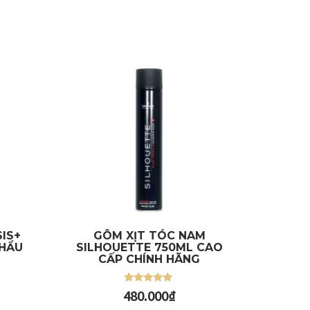
IS+
GÔM XỊT TÓC NAM
KHẨU
SILHOUETTE 750ML CAO
Thêm vào giỏ
CẤP CHÍNH HÃNG
Được xếp
480.000
₫
hạng
5.00