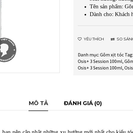
Tên sản phẩm:
Gôm
Dành cho: Khách h
YÊU THÍCH
SO SÁN
Danh mục:
Gôm xịt tóc
Tag
Osis+ 3 Session 100ml
,
Gôm 
Osis+ 3 Session 100ml
,
Osis
MÔ TẢ
ĐÁNH GIÁ (0)
, bạn nên cập nhật những xu hướng mới nhất cho kiểu tóc 