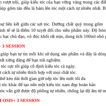
 vượt trội, giúp kiểu tóc của bạn vững vàng trong các đi
giúp gôm tán đều là bám lên tóc một cách tự nhiên nhất. B
 sự liên kết giữa các sợi tóc. Dưỡng chất quý trong gôm
h tế sẽ là điểm 10 tuyệt đối cho siêu phẩm này. Độ bóng
bạc chủ đạo, vỏ đúc khối rất mịn, dung tích 100ml nhỏ go
 3 SESSION
t
giúp bạn tự tin mỗi khi sử dụng sản phẩm và đây là dò
rất xứng đáng để bạn trải nghiệm.
óc cực tốt giúp cố định kiểu tóc cả ngày.
 cách tự nhiên thích hợp với mọi chất tóc.
 thể kéo dài thời gian giữ nếp tóc lên mức tối đa
t tóc khác để tạo nên một kiểu tóc nam đẹp hoàn hảo
c vẫn giữ được độ phồng tự nhiên, chống lại độ ẩm từ m
 OSIS+ 3 SESSION