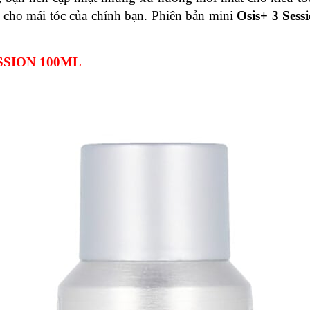
 cho mái tóc của chính bạn. Phiên bản mini
Osis+ 3 Sess
ESSION 100ML