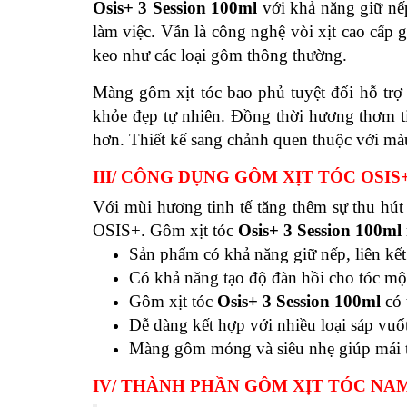
Osis+ 3 Session 100ml
với khả năng giữ nếp
làm việc. Vẫn là công nghệ vòi xịt cao cấp 
keo như các loại gôm thông thường.
Màng gôm xịt tóc bao phủ tuyệt đối hỗ trợ
khỏe đẹp tự nhiên. Đồng thời hương thơm tin
hơn. Thiết kế sang chảnh quen thuộc với màu 
III/ CÔNG DỤNG GÔM XỊT TÓC OSIS+
Với
mùi hương tinh tế tăng thêm sự thu hú
OSIS+. Gôm xịt tóc
Osis+ 3 Session 100ml
Sản phẩm có khả năng giữ nếp, liên kết t
Có khả năng tạo độ đàn hồi cho tóc một
Gôm xịt tóc
Osis+ 3 Session 100ml
có
Dễ dàng kết hợp với nhiều loại sáp vuố
Màng gôm mỏng và siêu nhẹ giúp mái tó
IV/ THÀNH PHẦN GÔM XỊT TÓC NAM