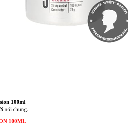
ssion 100ml
i nói chung.
ION 100ML