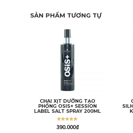
SẢN PHẨM TƯƠNG TỰ
CHAI XỊT DƯỠNG TẠO
PHỒNG OSIS+ SESSION
SIL
Thêm vào giỏ
Thêm
LABEL SALT SPRAY 200ML
K
Được xếp
390.000
₫
hạng
5.00