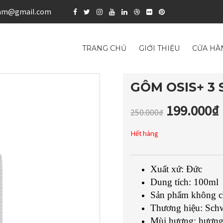
nam@gmail.com
TRANG CHỦ
GIỚI THIỆU
CỬA HÀ
GÔM OSIS+ 3 
199.000
₫
250.000
₫
Hết hàng
Xuất xứ: Đức
Dung tích: 100ml
Sản phẩm không c
Thương hiệu:
Sch
Mùi hương:
hương 