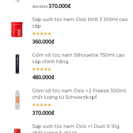
370.000
₫
Được xếp
450.000
₫
hạng
5.00
5
sao
Sáp vuốt tóc nam Osis thrill 3 100ml cao
cấp
360.000
₫
Được xếp
hạng
5.00
5
sao
Gôm xịt tóc nam Silhouette 750ml cao
cấp chính hãng
480.000
₫
Được xếp
hạng
5.00
5
sao
Gôm xịt tóc nam Osis +2 Freeze 300ml
chất lượng từ Schwarzkopf
370.000
₫
Được xếp
hạng
5.00
5
sao
Sáp vuốt tóc nam Osis +1 Dust It 10g
chất lượng & giá rẻ