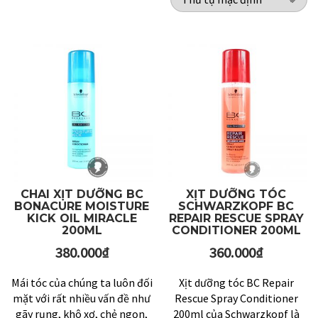
CHAI XỊT DƯỠNG BC
XỊT DƯỠNG TÓC
BONACURE MOISTURE
SCHWARZKOPF BC
KICK OIL MIRACLE
REPAIR RESCUE SPRAY
200ML
CONDITIONER 200ML
380.000
₫
360.000
₫
Mái tóc của chúng ta luôn đối
Xịt dưỡng tóc BC Repair
mặt với rất nhiều vấn đề như
Rescue Spray Conditioner
gãy rụng, khô xơ, chẻ ngọn,
200ml của Schwarzkopf là