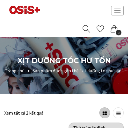
Togg
navig
0
XỊT DƯỠNG TÓC HƯ TỔN
Trang chủ
Sản phẩm được gắn thẻ “xịt dưỡng tóc hư tổn”
Xem tất cả 2 kết quả