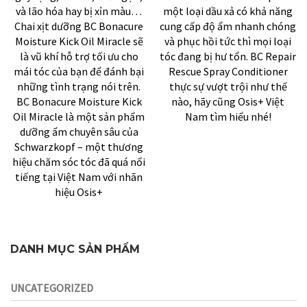
và lão hóa hay bị xỉn màu…
một loại dầu xả có khả năng
Chai xịt dưỡng BC Bonacure
cung cấp độ ẩm nhanh chóng
Moisture Kick Oil Miracle sẽ
và phục hồi tức thì mọi loại
là vũ khí hỗ trợ tối ưu cho
tóc đang bị hư tổn. BC Repair
mái tóc của bạn để đánh bại
Rescue Spray Conditioner
những tình trạng nói trên.
thực sự vượt trội như thế
BC Bonacure Moisture Kick
nào, hãy cũng Osis+ Việt
Oil Miracle là một sản phẩm
Nam tìm hiểu nhé!
dưỡng ẩm chuyên sâu của
Schwarzkopf – một thương
hiệu chăm sóc tóc đã quá nổi
tiếng tại Việt Nam với nhãn
hiệu Osis+
DANH MỤC SẢN PHẨM
UNCATEGORIZED