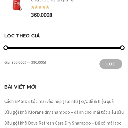
360.000
₫
Được xếp
hạng
5.00
5
sao
LỌC THEO GIÁ
Giá:
360.000₫
—
380.000₫
LỌC
BÀI VIẾT MỚI
Cách ÉP SIDE tóc mai vào nếp [Tại nhà] cực dễ & hiệu quả
Dầu gội khô Klorane dry shampoo – dành cho mái tóc siêu dầu
Dầu gội khô Dove Refresh Care Dry Shampoo – Để có mái tóc