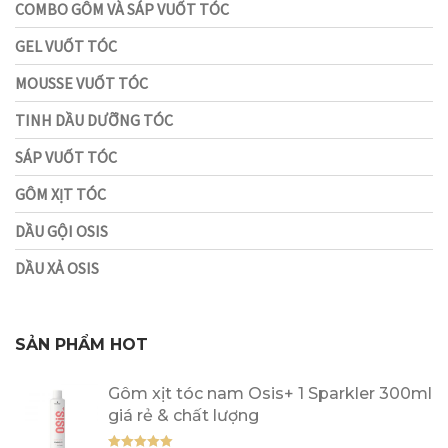
COMBO GÔM VÀ SÁP VUỐT TÓC
GEL VUỐT TÓC
MOUSSE VUỐT TÓC
TINH DẦU DƯỠNG TÓC
SÁP VUỐT TÓC
GÔM XỊT TÓC
DẦU GỘI OSIS
DẦU XẢ OSIS
SẢN PHẨM HOT
Gôm xịt tóc nam Osis+ 1 Sparkler 300ml
giá rẻ & chất lượng